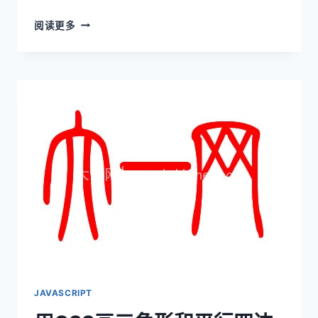
简
阅读更多
述
MVC
与
MVVM
设
计
模
式
的
区
别
JAVASCRIPT