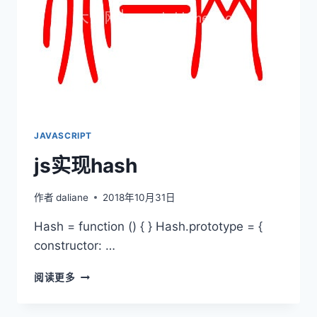
JAVASCRIPT
js实现hash
作者
daliane
2018年10月31日
Hash = function () { } Hash.prototype = {
constructor: …
JS
阅读更多
实
现