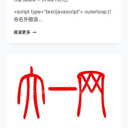
作者
daliane
2018年11月5日
<script type=”text/javascript”> outerloop://
命名外圈语…
JAVASCRIPT
阅读更多
BREAK
跳
出
多
重
循
环
以
及
退
出
EACH
循
环