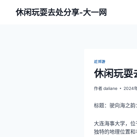
跳
休闲玩耍去处分享-大一网
到
内
容
近郊游
休闲玩耍
作者
daliane
2024
标题：驶向海之韵
大连海事大学，位
独特的地理位置和