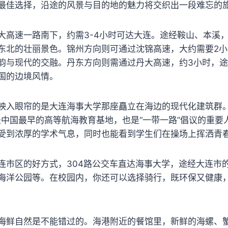
最佳选择，沿途的风景与目的地的魅力将交织出一段难忘的
大高速一路南下，约需3-4小时可达大连。途经鞍山、本溪
东北的壮丽景色。锦州方向则可通过沈锦高速，大约需要2
韵与现代的交融。丹东方向则需通过丹大高速，约3小时，
国的边境风情。
映入眼帘的是大连海事大学那座矗立在海边的现代化建筑群
，是中国最早的高等航海教育基地，也是“一带一路”倡议的重要
受到浓厚的学术气息，同时也能看到学生们在操场上挥洒青
连市区的好方式，304路公交车直达海事大学，途经大连市
海洋公园等。在校园内，你还可以选择骑行，既环保又健康
海鲜自然是不能错过的。海港附近的餐馆里，新鲜的海螺、