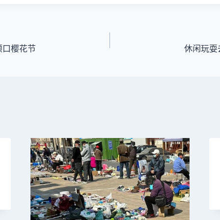
顺口樱花节
休闲玩耍