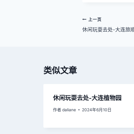
标
签：
文
上一页
休闲玩耍去处-大连旅
章
导
航
类似文章
休闲玩耍去处-大连植物园
作者
daliane
2024年6月10日