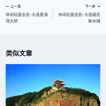
文
上一页
下一步
休闲玩耍去处-大连星海
休闲玩耍去处-大连威尼
章
湾大桥
斯水城
导
航
类似文章