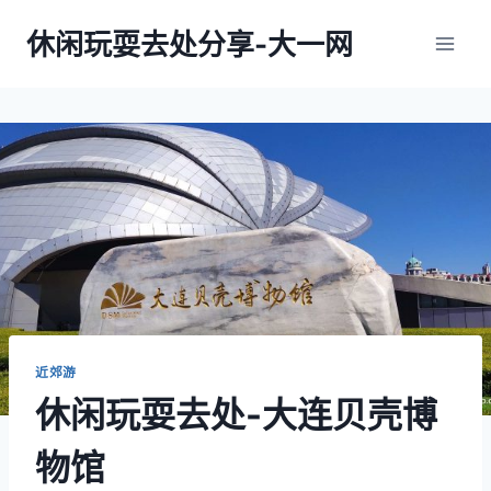
跳
休闲玩耍去处分享-大一网
到
内
容
近郊游
休闲玩耍去处-大连贝壳博
物馆